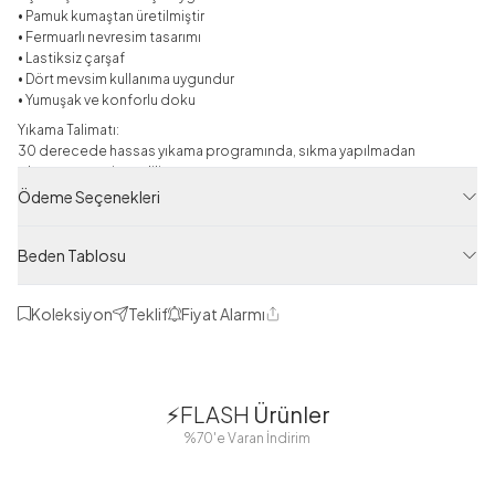
• Pamuk kumaştan üretilmiştir
• Fermuarlı nevresim tasarımı
• Lastiksiz çarşaf
• Dört mevsim kullanıma uygundur
• Yumuşak ve konforlu doku
Yıkama Talimatı:
30 derecede hassas yıkama programında, sıkma yapılmadan
yıkanması tavsiye edilir.
Ödeme Seçenekleri
Not:
Konsept çekimlerinden dolayı ürün renk tonlarında ışığa bağlı küçük
farklılıklar görülebilir.
Beden Tablosu
Yeni Sezon
Koleksiyon
Teklif
Fiyat Alarmı
Paylaş
Ürün Filtreleri
Tedarikçi Ürün Kodu
1
1
HBY11022-R32
⚡FLASH
Ürünler
Ürün Kodu
38
42
38
40
%70'e Varan İndirim
44
46
48
125M4111022R32