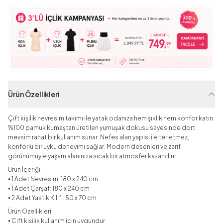
Ürün Özellikleri
Çift kişilik nevresim takımı ile yatak odanıza hem şıklık hem konfor katın.
%100 pamuk kumaştan üretilen yumuşak dokusu sayesinde dört
mevsim rahat bir kullanım sunar. Nefes alan yapısı ile terletmez,
konforlu bir uyku deneyimi sağlar. Modern desenleri ve zarif
görünümüyle yaşam alanınıza sıcak bir atmosfer kazandırır.
Ürün İçeriği:
• 1 Adet Nevresim: 180 x 240 cm
• 1 Adet Çarşaf: 180 x 240 cm
• 2 Adet Yastık Kılıfı: 50 x 70 cm
Ürün Özellikleri:
• Çift kişilik kullanım için uygundur