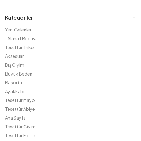
Kategoriler
Yeni Gelenler
1 Alana 1 Bedava
Tesettür Triko
Aksesuar
Dış Giyim
Büyük Beden
Başörtü
Ayakkabı
Tesettür Mayo
Tesettür Abiye
Ana Sayfa
Tesettür Giyim
Tesettür Elbise