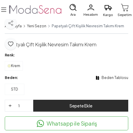
Ara
Hesabım
Kargo
Sepetim
Paylaş
Ana Sayfa
Yeni Sezon
Papatyalı Çift Kişilik Nevresim Takımı Krem
Papatyalı Çift Kişilik Nevresim Takımı Krem
Favoriye Ekle
Renk:
Krem
Beden:
Beden Tablosu
STD
Sepete Ekle
Whatsapp ile Sipariş