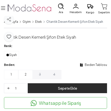
Ara
Hesabım
Kargo
Sepetim
Paylaş
Ana Sayfa
Giyim
Etek
Otantik Desen Kemerli Şifon Etek Siyah
Otantik Desen Kemerli Şifon Etek Siyah
Favoriye Ekle
Renk:
Siyah
Beden:
Beden Tablosu
1
2
3
4
Sepete Ekle
Whatsapp ile Sipariş