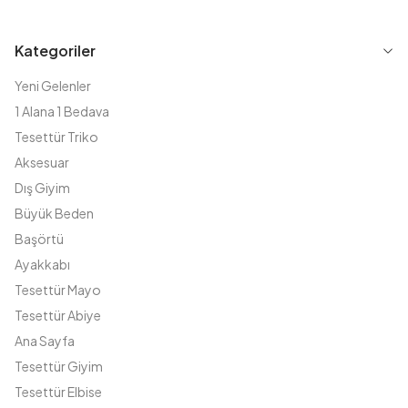
Kategoriler
Yeni Gelenler
1 Alana 1 Bedava
Tesettür Triko
Aksesuar
Dış Giyim
Büyük Beden
Başörtü
Ayakkabı
Tesettür Mayo
Tesettür Abiye
Ana Sayfa
Tesettür Giyim
Tesettür Elbise