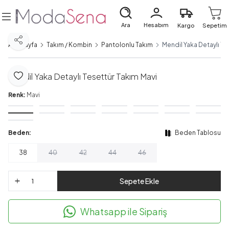
Ara
Hesabım
Kargo
Sepetim
Paylaş
Ana Sayfa
Takım / Kombin
Pantolonlu Takım
Mendil Yaka Detaylı Te
Mendil Yaka Detaylı Tesettür Takım Mavi
Favoriye Ekle
Renk:
Mavi
Beden:
Beden Tablosu
38
40
42
44
46
Sepete Ekle
Whatsapp ile Sipariş