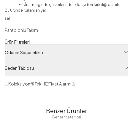
Ürün renginde çekimlerinden dolayı ton farklılığı olabilir.
Bu Üründe Kullanılan Şal
sal
Pantolonlu Takım
Ürün Filtreleri
Tedarikçi Ürün Kodu
Ödeme Seçenekleri
E15425-R38
Ürün Kodu
Beden Tablosu
122M00615425R38
Koleksiyon
Teklif
Fiyat Alarmı
Paylaş
1
1
1
Benzer
Ürünler
Benzer Kategori
1
2
3
1
2
3
1
2
3