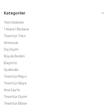
Kategoriler
Yeni Gelenler
1 Alana 1 Bedava
Tesettür Triko
Aksesuar
Dış Giyim
Büyük Beden
Başörtü
Ayakkabı
Tesettür Mayo
Tesettür Abiye
Ana Sayfa
Tesettür Giyim
Tesettür Elbise