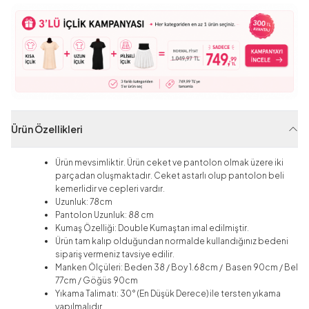
Ürün Özellikleri
Ürün mevsimliktir. Ürün ceket ve pantolon olmak üzere iki
parçadan oluşmaktadır. Ceket astarlı olup pantolon beli
kemerlidir ve cepleri vardır.
Uzunluk: 78cm
Pantolon Uzunluk: 88 cm
Kumaş Özelliği: Double Kumaştan imal edilmiştir.
Ürün tam kalıp olduğundan normalde kullandığınız bedeni
sipariş vermeniz tavsiye edilir.
Manken Ölçüleri: Beden 38 / Boy 1.68cm / Basen 90cm / Bel
77cm / Göğüs 90cm
Yıkama Talimatı: 30° (En Düşük Derece) ile tersten yıkama
yapılmalıdır.