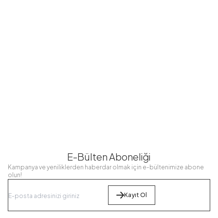
Yarasa Kol
Yarasa Kol
Yarasa Kol
Salaş
Salaş
Salaş
Pantolonlu İkili
Pantolonlu İkili
Pantolonlu İkili
MD21355-R08
MD21355-R33
MD21355-O41
Takım Bordo
Takım Lacivert
Takım Yeşil
Olive
1.499,98
TL
1.499,98
TL
1.499,98
TL
1.199,99
TL
1.199,99
TL
1.199,99
TL
E-Bülten Aboneliği
Kampanya ve yeniliklerden haberdar olmak için e-bültenimize abone
olun!
Kayıt Ol