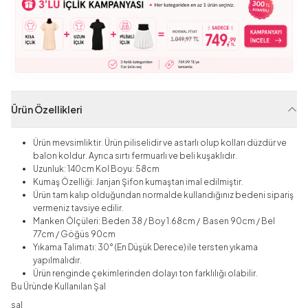
Ürün Özellikleri
Ürün mevsimliktir. Ürün piliselidir ve astarlı olup kolları düzdür ve
balon koldur. Ayrıca sırtı fermuarlı ve beli kuşaklıdır.
Uzunluk: 140cm Kol Boyu: 58cm
Kumaş Özelliği: Janjan Şifon kumaştan imal edilmiştir.
Ürün tam kalıp olduğundan normalde kullandığınız bedeni sipariş
vermeniz tavsiye edilir.
Manken Ölçüleri: Beden 38 / Boy 1.68cm / Basen 90cm / Bel
77cm / Göğüs 90cm
Yıkama Talimatı: 30° (En Düşük Derece) ile tersten yıkama
yapılmalıdır.
Ürün renginde çekimlerinden dolayı ton farklılığı olabilir.
Bu Üründe Kullanılan Şal
sal