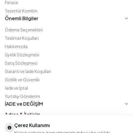
Ferace
Tesettür Kombin
Önemli Bilgiler
Ödeme Seçenekleri
Teslimat Koşulları
Hakkımızda
Üyelik Sözleşmesi
Satış Sözleşmesi
Garanti ve İade Koşulları
Gizlilik ve Güvenlik
İade ve İptal
Yurtdışı Gönderim
İADE ve DEĞİŞİM
Adres & İletişim
Çerez Kullanımı
Instagram
TikTok
X
WhatsApp
Fatih Cd. Akasya sok no:11 D.5 Merter - Güngören / İSTANBUL