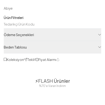
Abiye
Ürün Filtreleri
Tedarikçi Ürün Kodu
MD20144-R24
Ödeme Seçenekleri
Ürün Kodu
123M00820144R24
Beden Tablosu
Koleksiyon
Teklif
Fiyat Alarmı
Paylaş
1
1
⚡FLASH
Ürünler
38
42
38
40
%70'e Varan İndirim
44
46
48
2 Yorum
Boydan
Düğmeli Salaş
Fisto Detaylı
Düğmeli Kolu
Aerobin