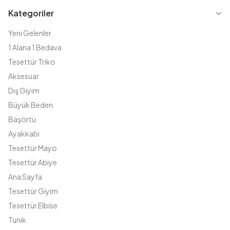
Kategoriler
Yeni Gelenler
1 Alana 1 Bedava
Tesettür Triko
Aksesuar
Dış Giyim
Büyük Beden
Başörtü
Ayakkabı
Tesettür Mayo
Tesettür Abiye
Ana Sayfa
Tesettür Giyim
Tesettür Elbise
Tunik