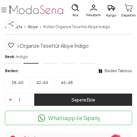
Ara
Hesabım
Kargo
Sepetim
Paylaş
Ana Sayfa
Abiye
Kolları Organze Tesettür Abiye İndigo
Kolları Organze Tesettür Abiye İndigo
Favoriye Ekle
Renk:
İndigo
Beden:
Beden Tablosu
38-40
42-44
46-48
Sepete Ekle
Whatsapp ile Sipariş