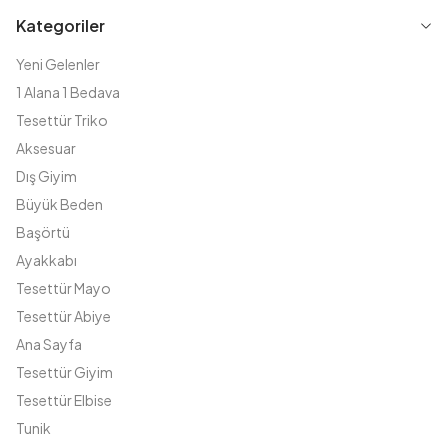
Kategoriler
Yeni Gelenler
1 Alana 1 Bedava
Tesettür Triko
Aksesuar
Dış Giyim
Büyük Beden
Başörtü
Ayakkabı
Tesettür Mayo
Tesettür Abiye
Ana Sayfa
Tesettür Giyim
Tesettür Elbise
Tunik