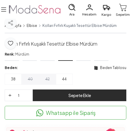
Ara
Hesabım
Kargo
Sepetim
Paylaş
Ana Sayfa
Elbise
Kolları Fırfırlı Kuşaklı Tesettür Elbise Mürdüm
Kolları Fırfırlı Kuşaklı Tesettür Elbise Mürdüm
Favoriye Ekle
Renk:
Mürdüm
Beden:
Beden Tablosu
38
40
42
44
Sepete Ekle
Whatsapp ile Sipariş