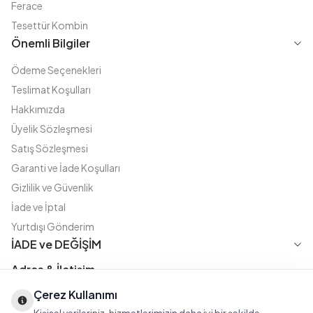
Ferace
Tesettür Kombin
Önemli Bilgiler
Ödeme Seçenekleri
Teslimat Koşulları
Hakkımızda
Üyelik Sözleşmesi
Satış Sözleşmesi
Garanti ve İade Koşulları
Gizlilik ve Güvenlik
İade ve İptal
Yurtdışı Gönderim
İADE ve DEĞİŞİM
Adres & İletişim
Çerez Kullanımı
Instagram
TikTok
X
WhatsApp
Fatih Cd. Akasya sok no:11 D.5 Merter - Güngören / İSTANBUL