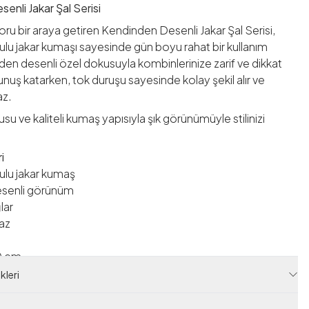
enli Jakar Şal Serisi
foru bir araya getiren Kendinden Desenli Jakar Şal Serisi,
u jakar kumaşı sayesinde gün boyu rahat bir kullanım
den desenli özel dokusuyla kombinlerinize zarif ve dikkat
unuş katarken, tok duruşu sayesinde kolay şekil alır ve
z.
 ve kaliteli kumaş yapısıyla şık görünümüyle stilinizi
i
lu jakar kumaş
senli görünüm
lar
az
r
80 cm
leri
tı
erilir