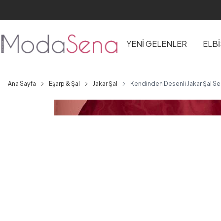
YENİ GELENLER
ELB
Ana Sayfa
Eşarp & Şal
Jakar Şal
Kendinden Desenli Jakar Şal Se