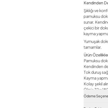
Kendinden Des
Şıklığı ve kon
pamuksu dokul
sunar. Kendin
çekici bir dok
kayma yapma
Yumuşak dokusu
tamamlar.
Ürün Özellikler
Pamuksu doku
Kendinden de
Tok duruş sağ
Kayma yapm
Kolay şekil alı
Ölçü: 72 x 1
Ödeme Seçenek
Yıkama Talima
Elde yıkama ön