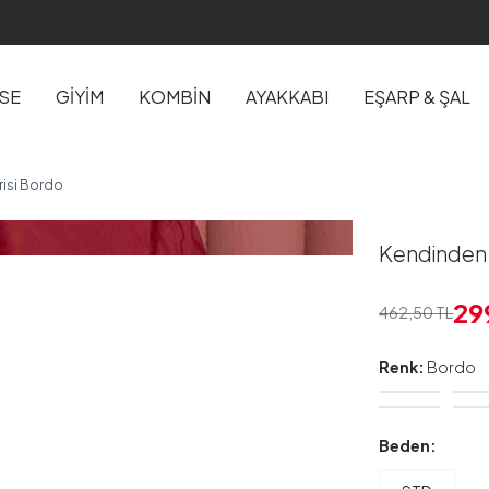
İSE
GİYİM
KOMBİN
AYAKKABI
EŞARP & ŞAL
risi Bordo
Kendinden D
29
462,50
TL
Renk:
Bordo
Beden: