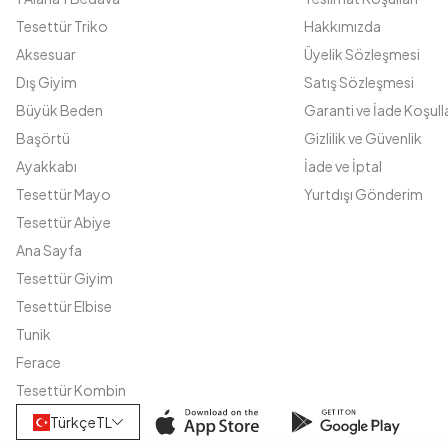
Tesettür Triko
Hakkımızda
Aksesuar
Üyelik Sözleşmesi
Dış Giyim
Satış Sözleşmesi
Büyük Beden
Garanti ve İade Koşulla
Başörtü
Gizlilik ve Güvenlik
Ayakkabı
İade ve İptal
Tesettür Mayo
Yurtdışı Gönderim
Tesettür Abiye
Ana Sayfa
Tesettür Giyim
Tesettür Elbise
Tunik
Ferace
Tesettür Kombin
Türkçe
TL