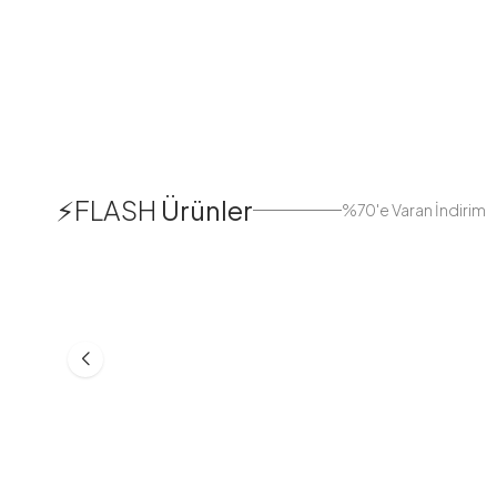
1
⚡FLASH
Ürünler
%70'e Varan İndirim
38
42
44
Boydan Düğmeli Kolu Lastikli
Düğmeli Salaş A
Elbise İndigo
Bej
ASM55618-R24
MD21332-R06
553,30
TL
399,98
TL
749,98
TL
499