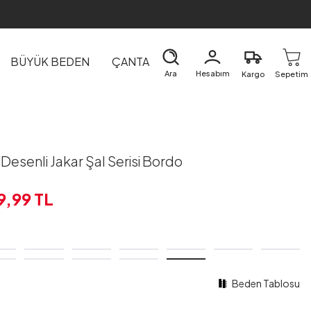
BÜYÜK BEDEN
ÇANTA
DIŞ GİYİM
EV&TEKSTİL
Ara
Hesabım
Kargo
Sepetim
esenli Jakar Şal Serisi Bordo
9,99
TL
Beden Tablosu