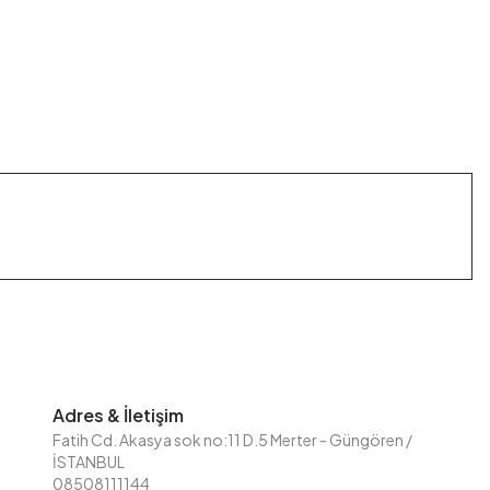
Adres & İletişim
Fatih Cd. Akasya sok no:11 D.5 Merter - Güngören /
İSTANBUL
08508111144