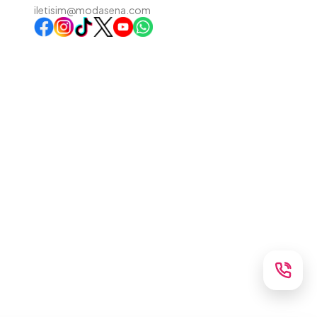
iletisim@modasena.com
Instagram
TikTok
X
WhatsApp