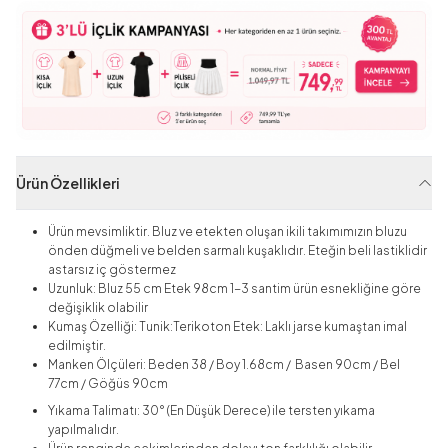
Ürün Özellikleri
Ürün mevsimliktir. Bluz ve etekten oluşan ikili takımımızın bluzu
önden düğmeli ve belden sarmalı kuşaklıdır. Eteğin beli lastiklidir
astarsız iç göstermez
Uzunluk: Bluz 55 cm Etek 98cm 1-3 santim ürün esnekliğine göre
değişiklik olabilir
Kumaş Özelliği: Tunik:Terikoton Etek: Laklı jarse
kumaştan imal
edilmiştir.
Manken Ölçüleri: Beden 38 / Boy 1.68cm / Basen 90cm / Bel
77cm / Göğüs 90cm
Yıkama Talimatı: 30° (En Düşük Derece) ile tersten yıkama
yapılmalıdır.