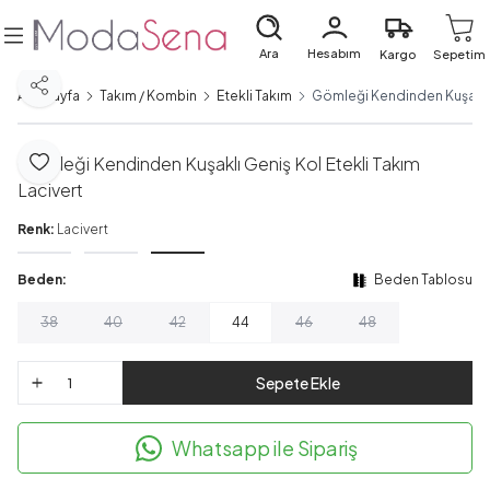
Ara
Hesabım
Kargo
Sepetim
Paylaş
Ana Sayfa
Takım / Kombin
Etekli Takım
Gömleği Kendinden Kuşaklı G
Gömleği Kendinden Kuşaklı Geniş Kol Etekli Takım
Favoriye Ekle
Lacivert
Renk:
Lacivert
Beden:
Beden Tablosu
38
40
42
44
46
48
Sepete Ekle
Whatsapp ile Sipariş