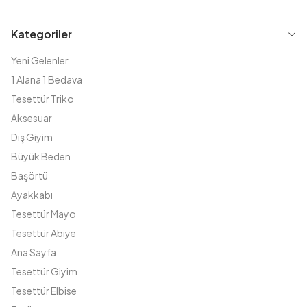
Kategoriler
Yeni Gelenler
1 Alana 1 Bedava
Tesettür Triko
Aksesuar
Dış Giyim
Büyük Beden
Başörtü
Ayakkabı
Tesettür Mayo
Tesettür Abiye
Ana Sayfa
Tesettür Giyim
Tesettür Elbise