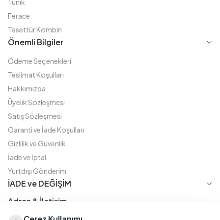
Tunik
Ferace
Tesettür Kombin
Önemli Bilgiler
Ödeme Seçenekleri
Teslimat Koşulları
Hakkımızda
Üyelik Sözleşmesi
Satış Sözleşmesi
Garanti ve İade Koşulları
Gizlilik ve Güvenlik
İade ve İptal
Yurtdışı Gönderim
İADE ve DEĞİŞİM
Adres & İletişim
Çerez Kullanımı
Instagram
TikTok
X
WhatsApp