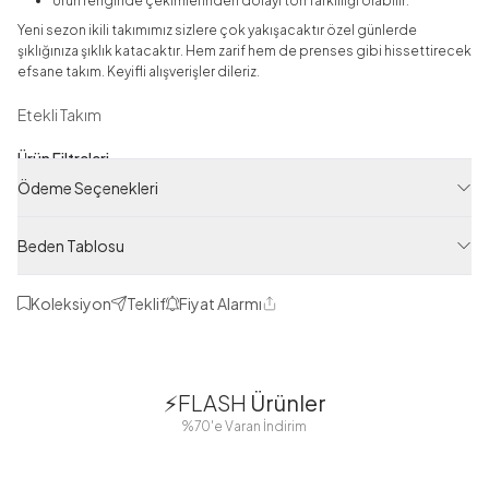
Ürün renginde çekimlerinden dolayı ton farklılığı olabilir.
Yeni sezon ikili takımımız sizlere çok yakışacaktır özel günlerde
şıklığınıza şıklık katacaktır. Hem zarif hem de prenses gibi hissettirecek
efsane takım. Keyifli alışverişler dileriz.
Etekli Takım
Ürün Filtreleri
Ödeme Seçenekleri
Tedarikçi Ürün Kodu
ASM73262-R33
Beden Tablosu
Ürün Kodu
125M00673262R33
Koleksiyon
Teklif
Fiyat Alarmı
Paylaş
1
1
⚡FLASH
Ürünler
38
42
38
40
%70'e Varan İndirim
44
46
48
2 Yorum