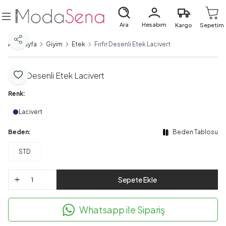
Ara
Hesabım
Kargo
Sepetim
Paylaş
Ana Sayfa
Giyim
Etek
Fırfır Desenli Etek Lacivert
Fırfır Desenli Etek Lacivert
Favoriye Ekle
Renk:
Lacivert
Beden:
Beden Tablosu
STD
Sepete Ekle
Whatsapp ile Sipariş