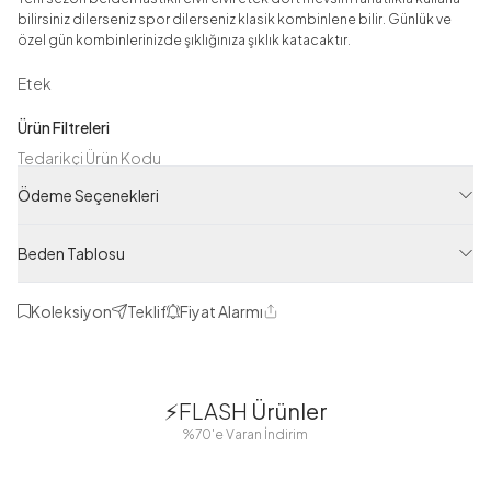
bilirsiniz dilerseniz spor dilerseniz klasik kombinlene bilir. Günlük ve
özel gün kombinlerinizde şıklığınıza şıklık katacaktır.
Etek
Ürün Filtreleri
Tedarikçi Ürün Kodu
ZMR89899-R33
Ödeme Seçenekleri
Ürün Kodu
125M00289899R33
Beden Tablosu
Koleksiyon
Teklif
Fiyat Alarmı
Paylaş
1
1
⚡FLASH
Ürünler
38
42
38
40
%70'e Varan İndirim
44
46
48