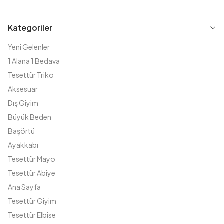
Kategoriler
Yeni Gelenler
1 Alana 1 Bedava
Tesettür Triko
Aksesuar
Dış Giyim
Büyük Beden
Başörtü
Ayakkabı
Tesettür Mayo
Tesettür Abiye
Ana Sayfa
Tesettür Giyim
Tesettür Elbise