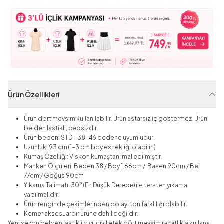
Ürün Özellikleri
Ürün dört mevsim kullanılabilir. Ürün astarsız,iç göstermez. Ürün
belden lastikli, cepsizdir.
Ürün bedeni STD - 38-46 bedene uyumludur.
Uzunluk: 93 cm (1-3 cm boy esnekliği olabilir.)
Kumaş Özelliği: Viskon kumaştan imal edilmiştir.
Manken Ölçüleri: Beden 38 / Boy 1.66cm / Basen 90cm / Bel
77cm / Göğüs 90cm
Yıkama Talimatı: 30° (En Düşük Derece) ile tersten yıkama
yapılmalıdır.
Ürün renginde çekimlerinden dolayı ton farklılığı olabilir.
Kemer aksesuardır ürüne dahil değildir.
Yeni sezon belden lastikli cıvıl cıvıl etek dört mevsim rahatlıkla kullana