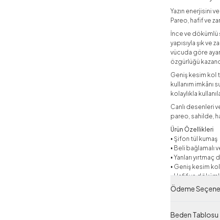
Yazın enerjisini v
Pareo, hafif ve z
İnce ve dökümlü 
yapısıyla şık ve 
vücuda göre ayarl
özgürlüğü kazandı
Geniş kesim kol t
kullanım imkânı s
kolaylıkla kullanıla
Canlı desenleri ve
pareo, sahilde, ha
Ürün Özellikleri
• Şifon tül kumaş
• Beli bağlamalı v
• Yanları yırtmaç 
• Geniş kesim kol
• Hafif ve döküml
• Boy: 135 cm
Ödeme Seçenek
Yıkama Talimatı
• 30°C’de hassas 
Beden Tablosu
• Ağartıcı kullanı