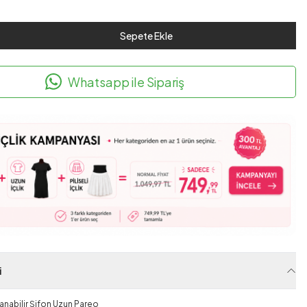
Sepete Ekle
Whatsapp ile Sipariş
i
lanabilir Şifon Uzun Pareo