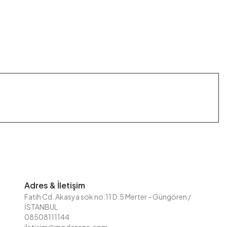
Adres & İletişim
Fatih Cd. Akasya sok no:11 D.5 Merter - Güngören /
İSTANBUL
08508111144