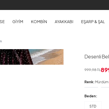
İSE
GİYİM
KOMBİN
AYAKKABI
EŞARP & ŞAL
üm
Desenli Bel
89
999,98
TL
Renk:
Mürdüm
Beden:
STD