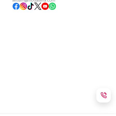
iletisim@modasena.com
Instagram
TikTok
X
WhatsApp