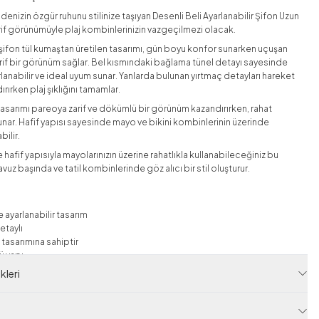
e denizin özgür ruhunu stilinize taşıyan Desenli Beli Ayarlanabilir Şifon Uzun
arif görünümüyle plaj kombinlerinizin vazgeçilmezi olacak.
şifon tül kumaştan üretilen tasarımı, gün boyu konfor sunarken uçuşan
zarif bir görünüm sağlar. Bel kısmındaki bağlama tünel detayı sayesinde
anabilir ve ideal uyum sunar. Yanlarda bulunan yırtmaç detayları hareket
rırken plaj şıklığını tamamlar.
asarımı pareoya zarif ve dökümlü bir görünüm kazandırırken, rahat
unar. Hafif yapısı sayesinde mayo ve bikini kombinlerinin üzerinde
bilir.
 hafif yapısıyla mayolarınızın üzerine rahatlıkla kullanabileceğiniz bu
vuz başında ve tatil kombinlerinde göz alıcı bir stil oluşturur.
e ayarlanabilir tasarım
detaylı
 tasarımına sahiptir
ü yapı
leri
yıkama yapılması tavsiye edilir.
lmamalıdır.