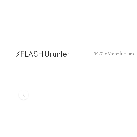
1
⚡FLASH
Ürünler
%70'e Varan İndirim
38
42
44
Boydan Düğmeli Kolu Lastikli
Düğmeli Salaş A
Elbise İndigo
Bej
ASM55618-R24
MD21332-R06
553,30
TL
399,98
TL
749,98
TL
499