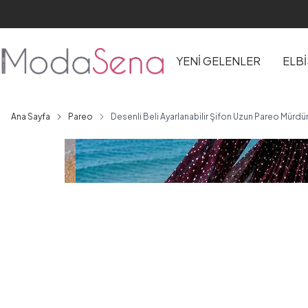
YENİ GELENLER
ELB
Ana Sayfa
Pareo
Desenli Beli Ayarlanabilir Şifon Uzun Pareo Mürd