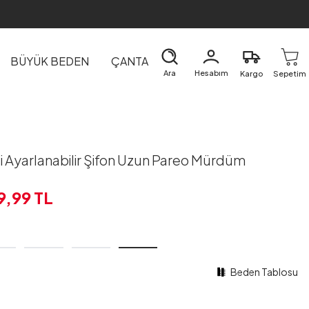
BÜYÜK BEDEN
ÇANTA
DIŞ GİYİM
EV&TEKSTİL
Ara
Hesabım
Kargo
Sepetim
i Ayarlanabilir Şifon Uzun Pareo Mürdüm
9,99
TL
Beden Tablosu