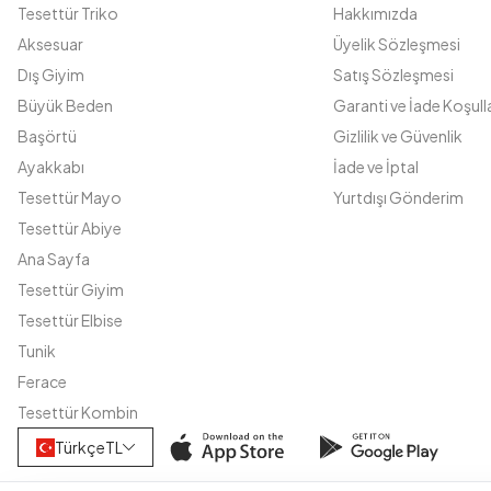
Tesettür Triko
Hakkımızda
Aksesuar
Üyelik Sözleşmesi
Dış Giyim
Satış Sözleşmesi
Büyük Beden
Garanti ve İade Koşulla
Başörtü
Gizlilik ve Güvenlik
Ayakkabı
İade ve İptal
Tesettür Mayo
Yurtdışı Gönderim
Tesettür Abiye
Ana Sayfa
Tesettür Giyim
Tesettür Elbise
Tunik
Ferace
Tesettür Kombin
Türkçe
TL