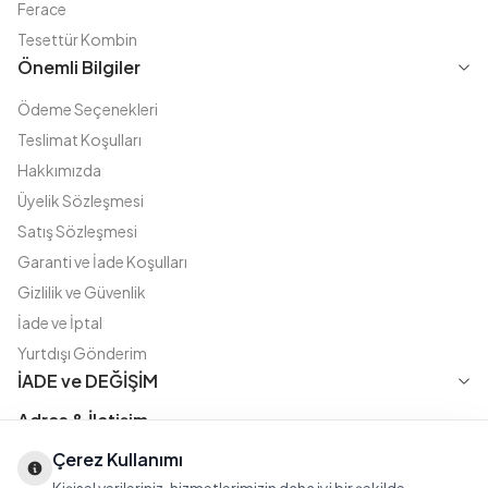
Ferace
Tesettür Kombin
Önemli Bilgiler
Ödeme Seçenekleri
Teslimat Koşulları
Hakkımızda
Üyelik Sözleşmesi
Satış Sözleşmesi
Garanti ve İade Koşulları
Gizlilik ve Güvenlik
İade ve İptal
Yurtdışı Gönderim
İADE ve DEĞİŞİM
Adres & İletişim
Çerez Kullanımı
Instagram
TikTok
X
WhatsApp
Fatih Cd. Akasya sok no:11 D.5 Merter - Güngören / İSTANBUL