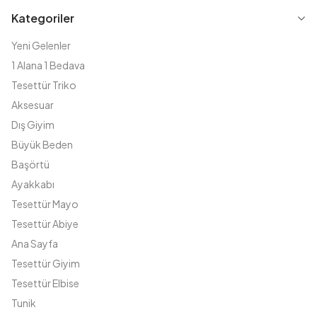
Kategoriler
Yeni Gelenler
1 Alana 1 Bedava
Tesettür Triko
Aksesuar
Dış Giyim
Büyük Beden
Başörtü
Ayakkabı
Tesettür Mayo
Tesettür Abiye
Ana Sayfa
Tesettür Giyim
Tesettür Elbise
Tunik