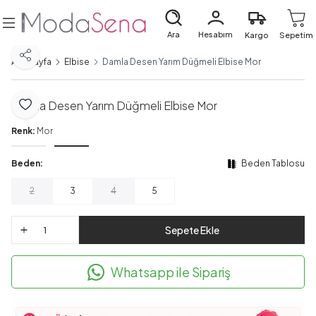
Ara
Hesabım
Kargo
Sepetim
Paylaş
Ana Sayfa
Elbise
Damla Desen Yarım Düğmeli Elbise Mor
Damla Desen Yarım Düğmeli Elbise Mor
Favoriye Ekle
Renk:
Mor
Beden:
Beden Tablosu
2
3
4
5
Sepete Ekle
Whatsapp ile Sipariş