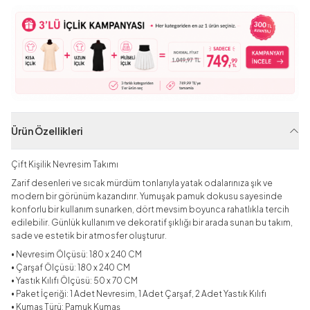
Ürün Özellikleri
Çift Kişilik Nevresim Takımı
Zarif desenleri ve sıcak mürdüm tonlarıyla yatak odalarınıza şık ve
modern bir görünüm kazandırır. Yumuşak pamuk dokusu sayesinde
konforlu bir kullanım sunarken, dört mevsim boyunca rahatlıkla tercih
edilebilir. Günlük kullanım ve dekoratif şıklığı bir arada sunan bu takım,
sade ve estetik bir atmosfer oluşturur.
• Nevresim Ölçüsü: 180 x 240 CM
• Çarşaf Ölçüsü: 180 x 240 CM
• Yastık Kılıfı Ölçüsü: 50 x 70 CM
• Paket İçeriği: 1 Adet Nevresim, 1 Adet Çarşaf, 2 Adet Yastık Kılıfı
• Kumaş Türü: Pamuk Kumaş