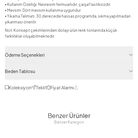
• Kullanım Özelliği: Nevresim fermuarlıdır, çarşaf lastiksizdir
• Mevsim: Dört mevsim kullanıma uygundur
• Yıkama Talimatı: 30 derecede hassas programda, sıkma yapılmadan
yıkanması önerilir.
Not: Konsept çekimlerinden dolayı ürün renk tonlarında küçük
farklılıklar oluşabilmektedir.
Yeni Sezon
Ödeme Seçenekleri
Ürün Filtreleri
Tedarikçi Ürün Kodu
Beden Tablosu
HBY11244-R07
Ürün Kodu
Koleksiyon
Teklif
Fiyat Alarmı
Paylaş
125M4111244R07
Benzer
Ürünler
Benzer Kategori