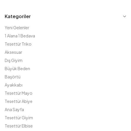
Kategoriler
Yeni Gelenler
1 Alana 1 Bedava
Tesettür Triko
Aksesuar
Dış Giyim
Büyük Beden
Başörtü
Ayakkabı
Tesettür Mayo
Tesettür Abiye
Ana Sayfa
Tesettür Giyim
Tesettür Elbise