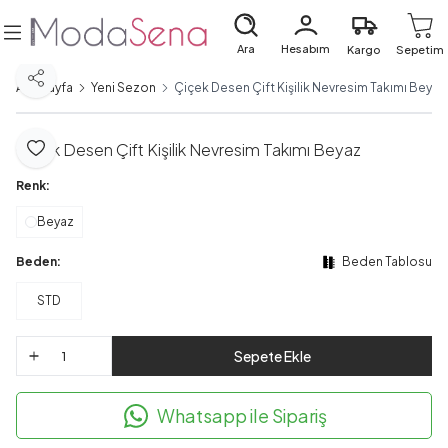
Ara
Hesabım
Kargo
Sepetim
Paylaş
Ana Sayfa
Yeni Sezon
Çiçek Desen Çift Kişilik Nevresim Takımı Beyaz
Çiçek Desen Çift Kişilik Nevresim Takımı Beyaz
Favoriye Ekle
Renk:
Beyaz
Beden:
Beden Tablosu
STD
Sepete Ekle
Whatsapp ile Sipariş