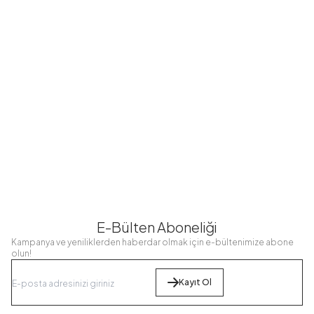
Fırfır Biyeli Tek
Fırfır Biyeli Çift
Çift Kişilik Düz
Kişilik Pike
Kişilik Pike
Pike Beyaz
Takımı Beyaz
Takımı Beyaz
UÇK14333-
UÇK20444-
UÇK12301-
R07
R07
R07
1.249,98
TL
1.424,98
TL
699,98
TL
999,99
TL
1.139,99
TL
559,99
TL
E-Bülten Aboneliği
Kampanya ve yeniliklerden haberdar olmak için e-bültenimize abone
olun!
Kayıt Ol