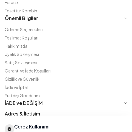
Ferace
Tesettür Kombin
Önemli Bilgiler
Ödeme Seçenekleri
Teslimat Koşulları
Hakkımızda
Üyelik Sözleşmesi
Satış Sözleşmesi
Garanti ve İade Koşulları
Gizlilik ve Güvenlik
İade ve İptal
Yurtdışı Gönderim
İADE ve DEĞİŞİM
Adres & İletişim
Instagram
TikTok
X
WhatsApp
Çerez Kullanımı
Fatih Cd. Akasya sok no:11 D.5 Merter - Güngören / İSTANBUL