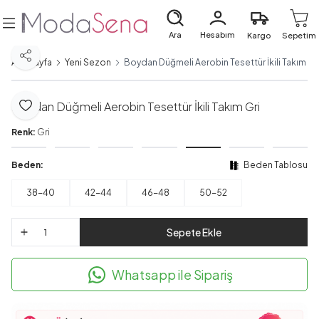
Ara
Hesabım
Kargo
Sepetim
Paylaş
Ana Sayfa
Yeni Sezon
Boydan Düğmeli Aerobin Tesettür İkili Takım Gr
Boydan Düğmeli Aerobin Tesettür İkili Takım Gri
Favoriye Ekle
Renk:
Gri
Beden:
Beden Tablosu
38-40
42-44
46-48
50-52
Sepete Ekle
Whatsapp ile Sipariş