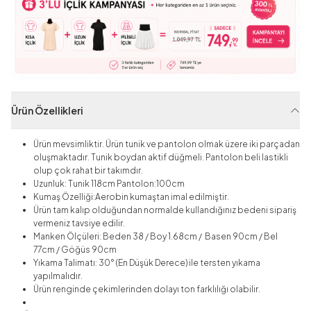
Ürün Özellikleri
Ürün mevsimliktir. Ürün tunik ve pantolon olmak üzere iki parçadan
oluşmaktadır. Tunik boydan aktif düğmeli. Pantolon beli lastikli
olup çok rahat bir takımdır.
Uzunluk: Tunik 118cm Pantolon:100cm
Kumaş Özelliği:Aerobin
kumaştan imal edilmiştir.
Ürün tam kalıp olduğundan normalde kullandığınız bedeni sipariş
vermeniz tavsiye edilir.
Manken Ölçüleri: Beden 38 / Boy 1.68cm / Basen 90cm / Bel
77cm / Göğüs 90cm
Yıkama Talimatı: 30° (En Düşük Derece) ile tersten yıkama
yapılmalıdır.
Ürün renginde çekimlerinden dolayı ton farklılığı olabilir.