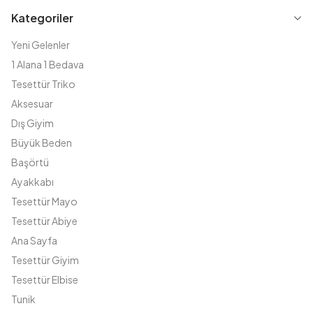
Kategoriler
Yeni Gelenler
1 Alana 1 Bedava
Tesettür Triko
Aksesuar
Dış Giyim
Büyük Beden
Başörtü
Ayakkabı
Tesettür Mayo
Tesettür Abiye
Ana Sayfa
Tesettür Giyim
Tesettür Elbise
Tunik