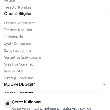
Ferace
Tesettür Kombin
Önemli Bilgiler
Ödeme Seçenekleri
Teslimat Koşulları
Hakkımızda
Üyelik Sözleşmesi
Satış Sözleşmesi
Garanti ve İade Koşulları
Gizlilik ve Güvenlik
İade ve İptal
Yurtdışı Gönderim
İADE ve DEĞİŞİM
Adres & İletişim
Çerez Kullanımı
Instagram
TikTok
X
WhatsApp
Fatih Cd. Akasya sok no:11 D.5 Merter - Güngören / İSTANBUL
Kişisel verileriniz, hizmetlerimizin daha iyi bir şekilde