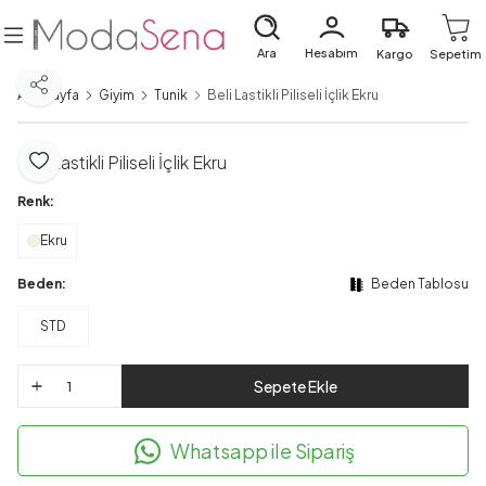
Ara
Hesabım
Kargo
Sepetim
Paylaş
Ana Sayfa
Giyim
Tunik
Beli Lastikli Piliseli İçlik Ekru
Beli Lastikli Piliseli İçlik Ekru
Favoriye Ekle
Renk:
Ekru
Beden:
Beden Tablosu
STD
Sepete Ekle
Whatsapp ile Sipariş