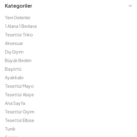
Kategoriler
Yeni Gelenler
1 Alana 1 Bedava
Tesettür Triko
Aksesuar
Dış Giyim
Büyük Beden
Başörtü
Ayakkabı
Tesettür Mayo
Tesettür Abiye
Ana Sayfa
Tesettür Giyim
Tesettür Elbise
Tunik