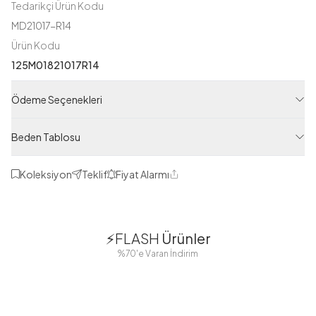
Tedarikçi Ürün Kodu
MD21017-R14
Ürün Kodu
125M01821017R14
Ödeme Seçenekleri
Beden Tablosu
Koleksiyon
Teklif
Fiyat Alarmı
Paylaş
1
1
⚡FLASH
Ürünler
38
42
38
40
%70'e Varan İndirim
44
46
48
2 Yorum
Boydan
Düğmeli Salaş
Fisto Detaylı
Düğmeli Kolu
Aerobin