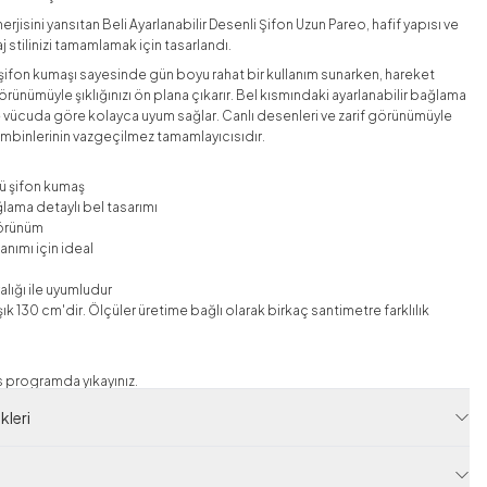
rjisini yansıtan Beli Ayarlanabilir Desenli Şifon Uzun Pareo, hafif yapısı ve
aj stilinizi tamamlamak için tasarlandı.
şifon kumaşı sayesinde gün boyu rahat bir kullanım sunarken, hareket
rünümüyle şıklığınızı ön plana çıkarır. Bel kısmındaki ayarlanabilir bağlama
 vücuda göre kolayca uyum sağlar. Canlı desenleri ve zarif görünümüyle
ombinlerinin vazgeçilmez tamamlayıcısıdır.
lü şifon kumaş
ğlama detaylı bel tasarımı
görünüm
lanımı için ideal
n
lığı ile uyumludur
ık 130 cm'dir. Ölçüler üretime bağlı olarak birkaç santimetre farklılık
 programda yıkayınız.
ayınız.
leri
sinde kurutmayınız.
eyiniz.
koruması için elde yıkama tavsiye edilir.