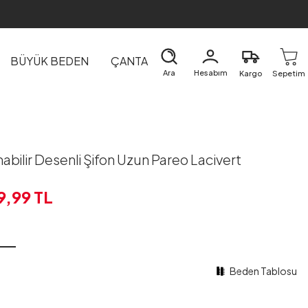
BÜYÜK BEDEN
ÇANTA
DIŞ GİYİM
EV&TEKSTİL
Ara
Hesabım
Kargo
Sepetim
nabilir Desenli Şifon Uzun Pareo Lacivert
9,99
TL
Beden Tablosu