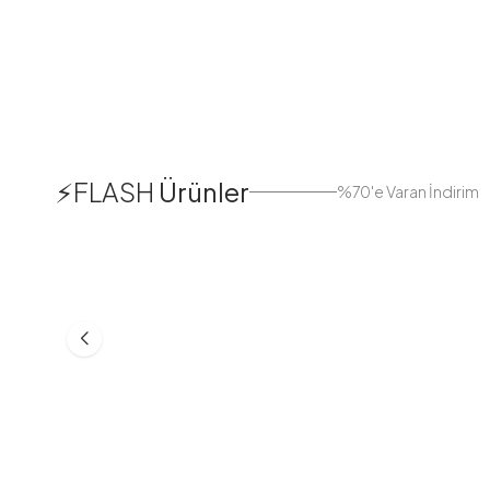
1
⚡FLASH
Ürünler
%70'e Varan İndirim
38
42
44
Boydan Düğmeli Kolu Lastikli
Düğmeli Salaş A
Elbise İndigo
Bej
ASM55618-R24
MD21332-R06
553,30
TL
399,98
TL
749,98
TL
499