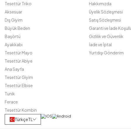
Tesettür Triko
Hakkımızda
Aksesuar
Üyelik Sözleşmesi
Dış Giyim
Satış Sözleşmesi
Büyük Beden
Garanti ve İade Koşulla
Başörtü
Gizlilik ve Güvenlik
Ayakkabı
İade ve İptal
Tesettür Mayo
Yurtdışı Gönderim
Tesettür Abiye
Ana Sayfa
Tesettür Giyim
Tesettür Elbise
Tunik
Ferace
Tesettür Kombin
Türkçe
TL