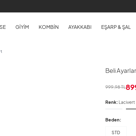
İSE
GİYİM
KOMBİN
AYAKKABI
EŞARP & ŞAL
rt
Beli Ayarla
89
999,98
TL
Renk:
Lacivert
Beden:
STD