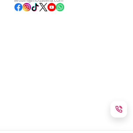
iletisim@modasena.com
Instagram
TikTok
X
WhatsApp