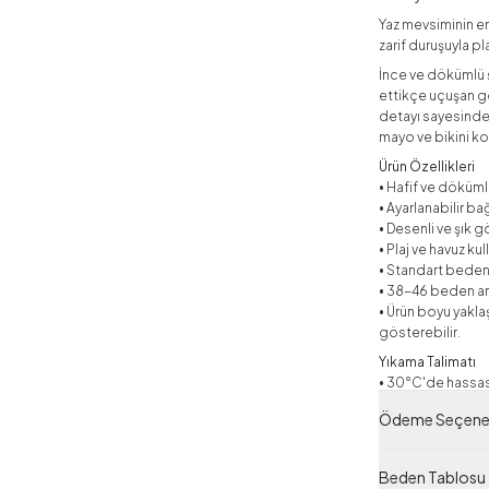
Yaz mevsiminin ene
zarif duruşuyla pl
İnce ve dökümlü 
ettikçe uçuşan gö
detayı sayesinde
mayo ve bikini k
Ürün Özellikleri
• Hafif ve döküm
• Ayarlanabilir ba
• Desenli ve şık 
• Plaj ve havuz kul
• Standart bede
• 38-46 beden ara
• Ürün boyu yaklaş
gösterebilir.
Yıkama Talimatı
• 30°C'de hassas
• Ağartıcı kullanm
Ödeme Seçenek
• Kurutma makine
• Düşük ısıda ütül
• Ürünün formunu 
Beden Tablosu