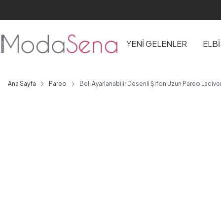
YENİ GELENLER
ELB
Ana Sayfa
Pareo
Beli Ayarlanabilir Desenli Şifon Uzun Pareo Lacive