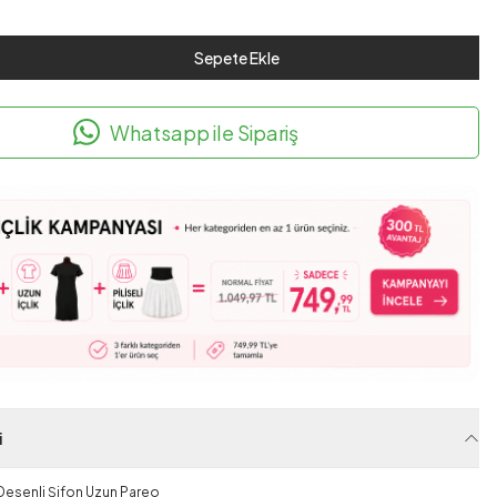
Sepete Ekle
Whatsapp ile Sipariş
i
r Desenli Şifon Uzun Pareo