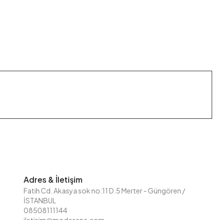
Adres & İletişim
Fatih Cd. Akasya sok no:11 D.5 Merter - Güngören /
İSTANBUL
08508111144