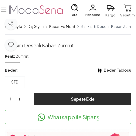
Ara
Hesabım
Kargo
Sepetim
Paylaş
Ana Sayfa
Dış Giyim
Kaban ve Mont
Balıksırtı Desenli Kaban Zümrüt
Balıksırtı Desenli Kaban Zümrüt
Favoriye Ekle
Renk:
Zümrüt
Beden:
Beden Tablosu
STD
Sepete Ekle
Whatsapp ile Sipariş