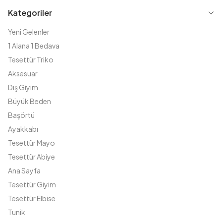
Kategoriler
Yeni Gelenler
1 Alana 1 Bedava
Tesettür Triko
Aksesuar
Dış Giyim
Büyük Beden
Başörtü
Ayakkabı
Tesettür Mayo
Tesettür Abiye
Ana Sayfa
Tesettür Giyim
Tesettür Elbise
Tunik