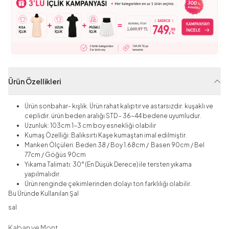
Ürün Özellikleri
Ürün sonbahar- kışlık. Ürün rahat kalıptır ve astarsızdır. kuşaklı ve
ceplidir. ü
rün beden aralığı
STD - 36-44 bedene uyumludur.
Uzunluk: 103cm 1-3 cm boy esnekliği olabilir
Kumaş Özelliği: Balıksırtı Kaşe kumaştan imal edilmiştir.
Manken Ölçüleri: Beden 38 / Boy 1.68cm / Basen 90cm / Bel
77cm / Göğüs 90cm
Yıkama Talimatı: 30° (En Düşük Derece) ile tersten yıkama
yapılmalıdır.
Ürün renginde çekimlerinden dolayı ton farklılığı olabilir.
Bu Üründe Kullanılan Şal
sal
Kaban ve Mont