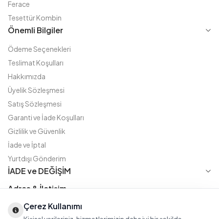
Ferace
Tesettür Kombin
Önemli Bilgiler
Ödeme Seçenekleri
Teslimat Koşulları
Hakkımızda
Üyelik Sözleşmesi
Satış Sözleşmesi
Garanti ve İade Koşulları
Gizlilik ve Güvenlik
İade ve İptal
Yurtdışı Gönderim
İADE ve DEĞİŞİM
Adres & İletişim
Çerez Kullanımı
Instagram
TikTok
X
WhatsApp
Fatih Cd. Akasya sok no:11 D.5 Merter - Güngören / İSTANBUL