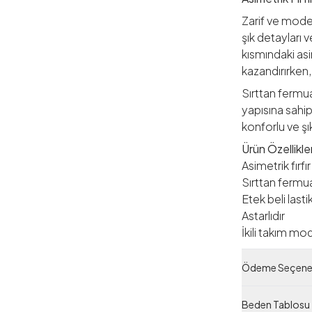
Zarif ve moder
şık detayları 
kısmındaki asi
kazandırırken,
Sırttan fermuar
yapısına sahip
konforlu ve şı
Ürün Özellikler
Asimetrik fırfı
Sırttan fermua
Etek beli lastik
Astarlıdır
İkili takım mo
Beden Seçen
Ödeme Seçenek
1 Beden: 38/
2 Beden: 42
Beden Tablosu
Ürün Ölçüleri