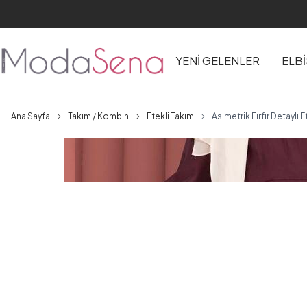
YENİ GELENLER
ELB
Ana Sayfa
Takım / Kombin
Etekli Takım
Asimetrik Fırfır Detaylı