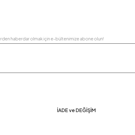
Etekli Takım
Ürün Filtreleri
Tedarikçi Ürün
Ürün Kodu
erden haberdar olmak için e-bültenimize abone olun!
İADE ve DEĞİŞİM