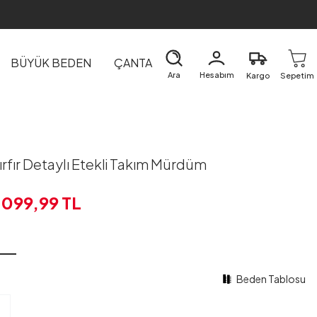
BÜYÜK BEDEN
ÇANTA
DIŞ GİYİM
EV&TEKSTİL
Ara
Hesabım
Kargo
Sepetim
ırfır Detaylı Etekli Takım Mürdüm
.099,99
TL
Beden Tablosu