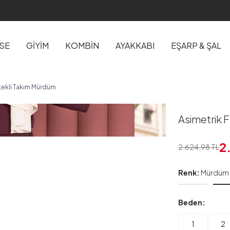
İSE
GİYİM
KOMBİN
AYAKKABI
EŞARP & ŞAL
 Etekli Takım Mürdüm
Asimetrik F
2
2.624,98
TL
Renk:
Mürdüm
Beden:
1
2