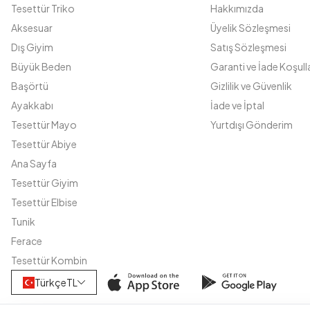
Tesettür Triko
Hakkımızda
Aksesuar
Üyelik Sözleşmesi
Dış Giyim
Satış Sözleşmesi
Büyük Beden
Garanti ve İade Koşulla
Başörtü
Gizlilik ve Güvenlik
Ayakkabı
İade ve İptal
Tesettür Mayo
Yurtdışı Gönderim
Tesettür Abiye
Ana Sayfa
Tesettür Giyim
Tesettür Elbise
Tunik
Ferace
Tesettür Kombin
Türkçe
TL