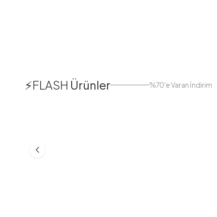
1
⚡FLASH
Ürünler
%70'e Varan İndirim
38
42
44
Boydan Düğmeli Kolu Lastikli
Düğmeli Salaş A
Elbise İndigo
Bej
ASM55618-R24
MD21332-R06
553,30
TL
399,98
TL
749,98
TL
499