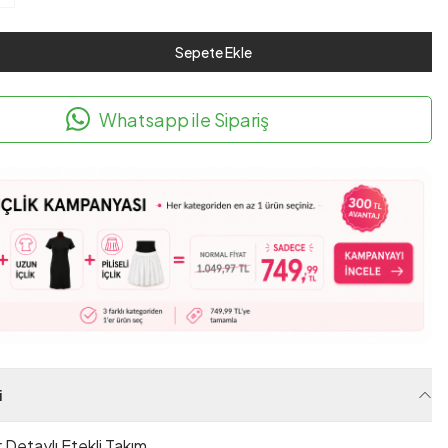
Sepete Ekle
Whatsapp ile Sipariş
i
r Detaylı Etekli Takım