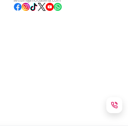
iletisim@modasena.com
Instagram
TikTok
X
WhatsApp