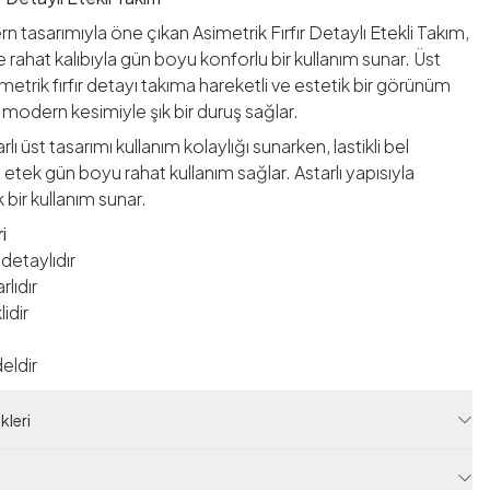
n tasarımıyla öne çıkan Asimetrik Fırfır Detaylı Etekli Takım,
ve rahat kalıbıyla gün boyu konforlu bir kullanım sunar. Üst
metrik fırfır detayı takıma hareketli ve estetik bir görünüm
 modern kesimiyle şık bir duruş sağlar.
lı üst tasarımı kullanım kolaylığı sunarken, lastikli bel
 etek gün boyu rahat kullanım sağlar. Astarlı yapısıyla
k bir kullanım sunar.
i
r detaylıdır
rlıdır
lidir
deldir
ekleri
leri
40
/44