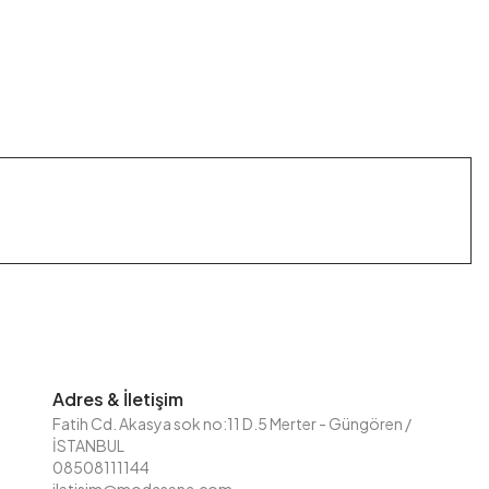
 Kodu
LAB13076-R42
126M00613076R42
Adres & İletişim
Fatih Cd. Akasya sok no:11 D.5 Merter - Güngören /
İSTANBUL
08508111144