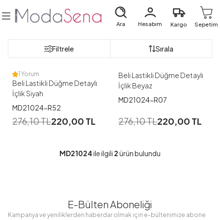
Ara
Hesabım
Kargo
Sepetim
1
1
Filtrele
Sırala
1
1
2
1 Yorum
Beli Lastikli Düğme Detaylı
Beli Lastikli Düğme Detaylı
İçlik Beyaz
İçlik Siyah
MD21024-R07
MD21024-R52
276,10
TL
220,00
TL
276,10
TL
220,00
TL
MD21024
ile ilgili
2
ürün bulundu
E-Bülten Aboneliği
Kampanya ve yeniliklerden haberdar olmak için e-bültenimize abone