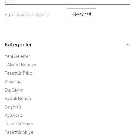
olun!
Kayıt Ol
Kategoriler
Yeni Gelenler
1 Alana 1 Bedava
Tesettür Triko
Aksesuar
Dış Giyim
Büyük Beden
Başörtü
Ayakkabı
Tesettür Mayo
Tesettür Abiye