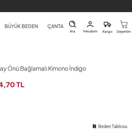
BÜYÜK BEDEN
ÇANTA
DIŞ GİYİM
EV&TEKSTİL
Ara
Hesabım
Kargo
Sepetim
ay Önü Bağlamalı Kimono İndigo
4,70
TL
Beden Tablosu