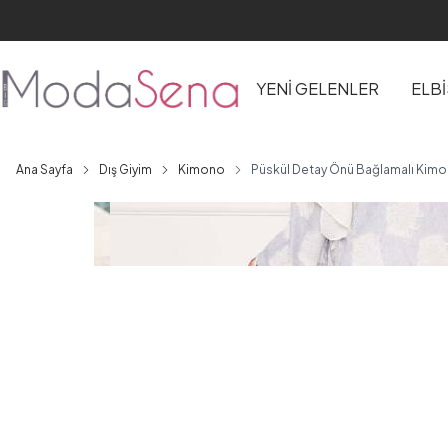
YENİ GELENLER
ELB
Ana Sayfa
Dış Giyim
Kimono
Püskül Detay Önü Bağlamalı Kimo