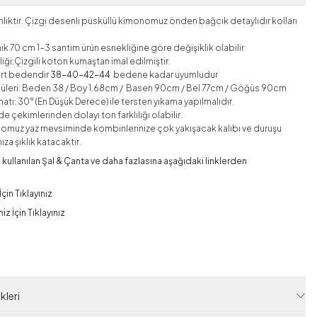
liktir. Çizgi desenli püsküllü kimonomuz önden bağcık detaylıdır kolları
ik 70 cm 1-3 santim ürün esnekliğine göre değişiklik olabilir
iği:Çizgili koton
kumaştan imal edilmiştir.
art bedendir
38-40-42-44
bedene kadar uyumludur
üleri: Beden 38 / Boy 1.68cm / Basen 90cm / Bel 77cm / Göğüs 90cm
atı: 30° (En Düşük Derece) ile tersten yıkama yapılmalıdır.
e çekimlerinden dolayı ton farklılığı olabilir.
omuz yaz mevsiminde kombinlerinize çok yakışacak kalıbı ve duruşu
ıza şıklık katacaktır.
ullanılan Şal & Çanta ve daha fazlasına aşağıdaki linklerden
çin Tıklayınız
z İçin Tıklayınız
 Kodu
SVS65401-R24
leri
125M02165401R24