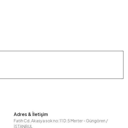
Adres & İletişim
Fatih Cd. Akasya sok no:11 D.5 Merter - Güngören /
İSTANBUL