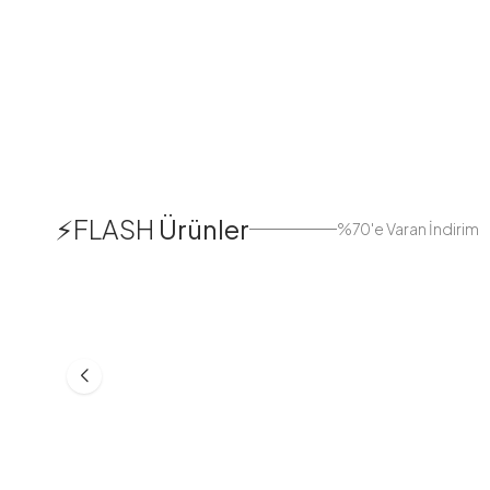
1
⚡FLASH
Ürünler
%70'e Varan İndirim
38
42
44
Boydan Düğmeli Kolu Lastikli
Düğmeli Salaş A
Elbise İndigo
Bej
ASM55618-R24
MD21332-R06
553,30
TL
399,98
TL
749,98
TL
499