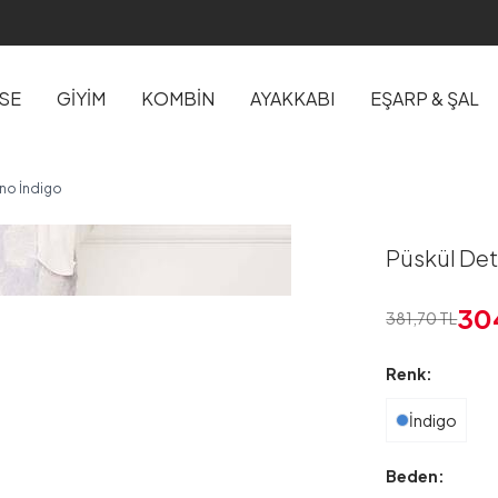
İSE
GİYİM
KOMBİN
AYAKKABI
EŞARP & ŞAL
no İndigo
Püskül Det
30
381,70
TL
Renk:
İndigo
Beden: