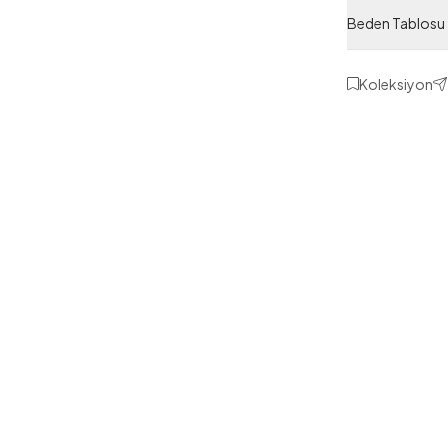
Beden Tablosu
Koleksiyon
1
38
40
46
48
2 Yorum
erobin Kimono
Fi
Fisto Detaylı Kuşaklı Tesettür
Si
Elbise Bordo
A
ASM11308-R08
,98
TL
1.509,20
TL
699,99
TL
1