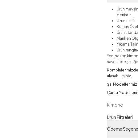
Ürün mevsim
geniştir.
Uzunluk: Tun
Kumaş Özell
Ürün stand
Manken Ölç
Yıkama Talim
Ürün rengind
Yeni sezon kimon
sayesinde şıklığın
Kombinlerimizde k
ulaşabilirsiniz.
Şal Modellerimiz İ
Çanta Modellerimi
Kimono
Ürün Filtreleri
Tedarikçi Ürün
Ödeme Seçenek
Ürün Kodu