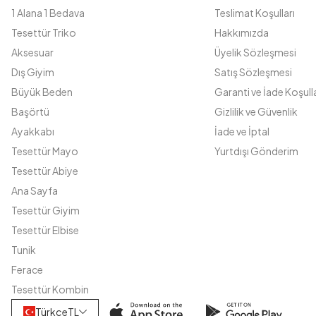
1 Alana 1 Bedava
Teslimat Koşulları
Tesettür Triko
Hakkımızda
Aksesuar
Üyelik Sözleşmesi
Dış Giyim
Satış Sözleşmesi
Büyük Beden
Garanti ve İade Koşulla
Başörtü
Gizlilik ve Güvenlik
Ayakkabı
İade ve İptal
Tesettür Mayo
Yurtdışı Gönderim
Tesettür Abiye
Ana Sayfa
Tesettür Giyim
Tesettür Elbise
Tunik
Ferace
Tesettür Kombin
Türkçe
TL