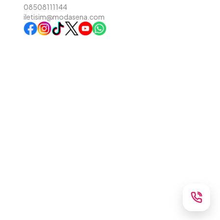
08508111144
iletisim@modasena.com
Instagram
TikTok
X
WhatsApp