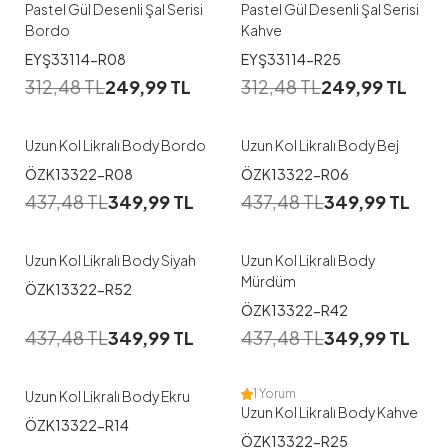
Pastel Gül Desenli Şal Serisi
Pastel Gül Desenli Şal Serisi
Bordo
Kahve
1
1
EYŞ33114-R08
EYŞ33114-R25
312,48
TL
249,99
TL
312,48
TL
249,99
TL
M
L
XL
M
L
XL
Uzun Kol Likralı Body Bordo
Uzun Kol Likralı Body Bej
1
1
ÖZK13322-R08
ÖZK13322-R06
437,48
TL
349,99
TL
437,48
TL
349,99
TL
M
L
XL
M
L
XL
Uzun Kol Likralı Body Siyah
Uzun Kol Likralı Body
Mürdüm
ÖZK13322-R52
1
1
ÖZK13322-R42
437,48
TL
349,99
TL
437,48
TL
349,99
TL
M
L
M
L
XL
1 Yorum
Uzun Kol Likralı Body Ekru
Uzun Kol Likralı Body Kahve
ÖZK13322-R14
1
1
ÖZK13322-R25