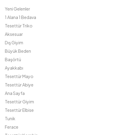
Yeni Gelenler
1 Alana 1 Bedava
Tesettür Triko
Aksesuar
Dış Giyim
Büyük Beden
Başörtü
Ayakkabı
Tesettür Mayo
Tesettür Abiye
Ana Sayfa
Tesettür Giyim
Tesettür Elbise
Tunik
Ferace