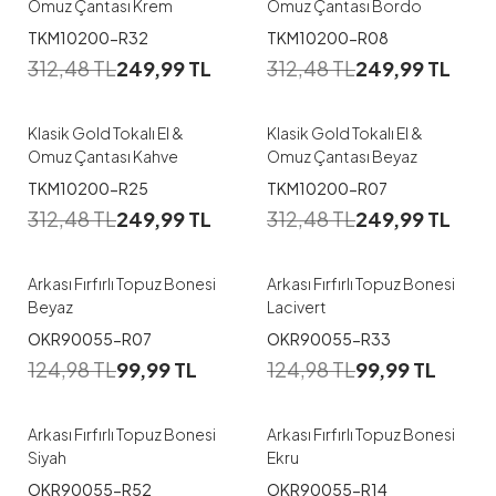
Omuz Çantası Krem
Omuz Çantası Bordo
TKM10200-R32
TKM10200-R08
312,48
TL
249,99
TL
312,48
TL
249,99
TL
Klasik Gold Tokalı El &
Klasik Gold Tokalı El &
Omuz Çantası Kahve
Omuz Çantası Beyaz
TKM10200-R25
TKM10200-R07
312,48
TL
249,99
TL
312,48
TL
249,99
TL
Arkası Fırfırlı Topuz Bonesi
Arkası Fırfırlı Topuz Bonesi
Beyaz
Lacivert
OKR90055-R07
OKR90055-R33
124,98
TL
99,99
TL
124,98
TL
99,99
TL
Arkası Fırfırlı Topuz Bonesi
Arkası Fırfırlı Topuz Bonesi
Siyah
Ekru
OKR90055-R52
OKR90055-R14