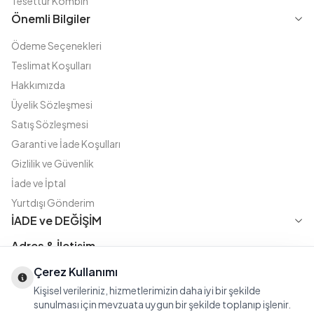
Tesettür Kombin
Önemli Bilgiler
Ödeme Seçenekleri
Teslimat Koşulları
Hakkımızda
Üyelik Sözleşmesi
Satış Sözleşmesi
Garanti ve İade Koşulları
Gizlilik ve Güvenlik
İade ve İptal
Yurtdışı Gönderim
İADE ve DEĞİŞİM
Adres & İletişim
Instagram
TikTok
X
WhatsApp
Çerez Kullanımı
Fatih Cd. Akasya sok no:11 D.5 Merter - Güngören / İSTANBUL
Kişisel verileriniz, hizmetlerimizin daha iyi bir şekilde
08508111144
sunulması için mevzuata uygun bir şekilde toplanıp işlenir.
iletisim@modasena.com