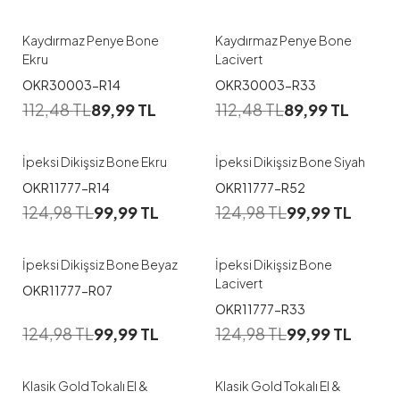
Kaydırmaz Penye Bone
Kaydırmaz Penye Bone
Ekru
Lacivert
OKR30003-R14
OKR30003-R33
112,48
TL
89,99
TL
112,48
TL
89,99
TL
İpeksi Dikişsiz Bone Ekru
İpeksi Dikişsiz Bone Siyah
OKR11777-R14
OKR11777-R52
124,98
TL
99,99
TL
124,98
TL
99,99
TL
İpeksi Dikişsiz Bone Beyaz
İpeksi Dikişsiz Bone
Lacivert
OKR11777-R07
OKR11777-R33
124,98
TL
99,99
TL
124,98
TL
99,99
TL
Klasik Gold Tokalı El &
Klasik Gold Tokalı El &