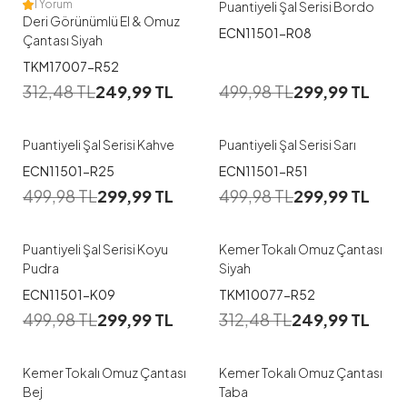
1 Yorum
Puantiyeli Şal Serisi Bordo
Deri Görünümlü El & Omuz
ECN11501-R08
Çantası Siyah
TKM17007-R52
312,48
TL
249,99
TL
499,98
TL
299,99
TL
Puantiyeli Şal Serisi Kahve
Puantiyeli Şal Serisi Sarı
ECN11501-R25
ECN11501-R51
499,98
TL
299,99
TL
499,98
TL
299,99
TL
Puantiyeli Şal Serisi Koyu
Kemer Tokalı Omuz Çantası
Pudra
Siyah
ECN11501-K09
TKM10077-R52
499,98
TL
299,99
TL
312,48
TL
249,99
TL
Kemer Tokalı Omuz Çantası
Kemer Tokalı Omuz Çantası
Bej
Taba