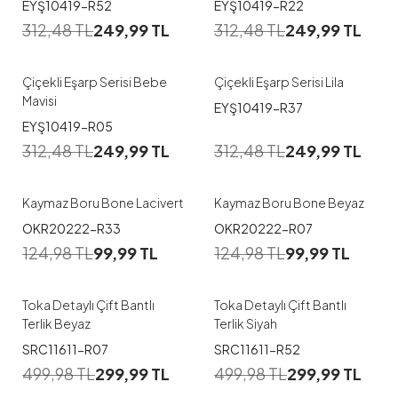
EYŞ10419-R52
EYŞ10419-R22
312,48
TL
249,99
TL
312,48
TL
249,99
TL
Çiçekli Eşarp Serisi Bebe
Çiçekli Eşarp Serisi Lila
Mavisi
EYŞ10419-R37
EYŞ10419-R05
312,48
TL
249,99
TL
312,48
TL
249,99
TL
Kaymaz Boru Bone Lacivert
Kaymaz Boru Bone Beyaz
1
1
OKR20222-R33
OKR20222-R07
124,98
TL
99,99
TL
124,98
TL
99,99
TL
36
37
38
39
40
36
37
38
39
40
Toka Detaylı Çift Bantlı
Toka Detaylı Çift Bantlı
Terlik Beyaz
Terlik Siyah
1
1
SRC11611-R07
SRC11611-R52
499,98
TL
299,99
TL
499,98
TL
299,99
TL
36
37
38
39
40
36
37
38
39
40