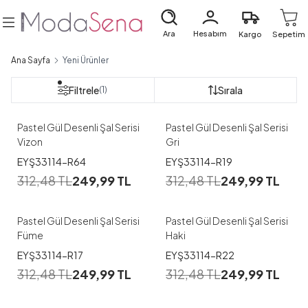
Ara
Hesabım
Kargo
Sepetim
Ana Sayfa
Yeni Ürünler
Filtrele
Sırala
(1)
Pastel Gül Desenli Şal Serisi
Pastel Gül Desenli Şal Serisi
Vizon
Gri
EYŞ33114-R64
EYŞ33114-R19
312,48
TL
249,99
TL
312,48
TL
249,99
TL
Pastel Gül Desenli Şal Serisi
Pastel Gül Desenli Şal Serisi
Füme
Haki
EYŞ33114-R17
EYŞ33114-R22
312,48
TL
249,99
TL
312,48
TL
249,99
TL