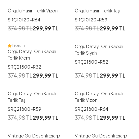
Örgülü Hasırlı Terlik Vizon
Örgülü Hasırlı Terlik Taş
1
1
SRÇ10120-R64
SRÇ10120-R59
374,98
TL
299,99
TL
374,98
TL
299,99
TL
37
39
40
37
38
39
40
1 Yorum
Örgü Detaylı Önü Kapalı
Örgü Detaylı Önü Kapalı
Terlik Siyah
Terlik Krem
SRÇ21800-R52
1
1
SRÇ21800-R32
374,98
TL
299,99
TL
374,98
TL
299,99
TL
37
38
39
40
37
38
39
40
Örgü Detaylı Önü Kapalı
Örgü Detaylı Önü Kapalı
Terlik Taş
Terlik Vizon
SRÇ21800-R59
SRÇ21800-R64
374,98
TL
299,99
TL
374,98
TL
299,99
TL
Vintage Gül Desenli Eşarp
Vintage Gül Desenli Eşarp