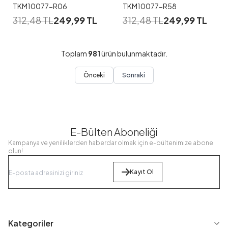
TKM10077-R06
TKM10077-R58
312,48
TL
249,99
TL
312,48
TL
249,99
TL
Toplam
981
ürün bulunmaktadır.
Önceki
Sonraki
E-Bülten Aboneliği
Kampanya ve yeniliklerden haberdar olmak için e-bültenimize abone
olun!
Kayıt Ol
Kategoriler