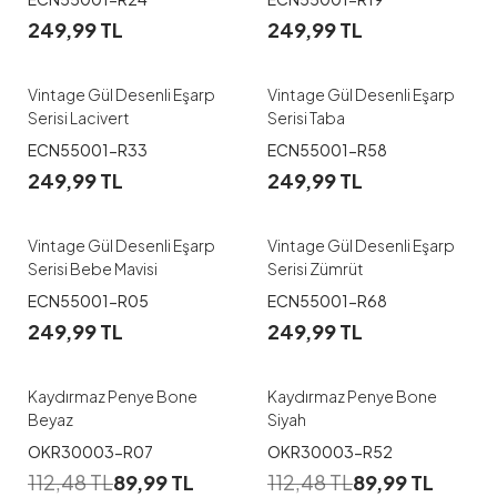
249,99
TL
249,99
TL
Vintage Gül Desenli Eşarp
Vintage Gül Desenli Eşarp
Serisi Lacivert
Serisi Taba
ECN55001-R33
ECN55001-R58
249,99
TL
249,99
TL
Vintage Gül Desenli Eşarp
Vintage Gül Desenli Eşarp
Serisi Bebe Mavisi
Serisi Zümrüt
ECN55001-R05
ECN55001-R68
249,99
TL
249,99
TL
Kaydırmaz Penye Bone
Kaydırmaz Penye Bone
Beyaz
Siyah
OKR30003-R07
OKR30003-R52
112,48
TL
89,99
TL
112,48
TL
89,99
TL