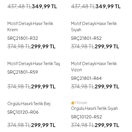
437,48
TL
349,99
TL
437,48
TL
349,99
TL
37
38
39
40
37
39
40
Motif Detaylı Hasır Terlik
Motif Detaylı Hasır Terlik
Krem
Siyah
1
1
SRÇ21801-R32
SRÇ21801-R52
374,98
TL
299,99
TL
374,98
TL
299,99
TL
37
40
37
38
39
40
Motif Detaylı Hasır Terlik Taş
Motif Detaylı Hasır Terlik
Vizon
SRÇ21801-R59
1
1
SRÇ21801-R64
374,98
TL
299,99
TL
374,98
TL
299,99
TL
37
38
39
40
38
39
40
1 Yorum
Örgülü Hasırlı Terlik Bej
Örgülü Hasırlı Terlik Siyah
SRÇ10120-R06
1
1
SRÇ10120-R52
374,98
TL
299,99
TL
374,98
TL
299,99
TL
37
38
39
40
37
38
39
40