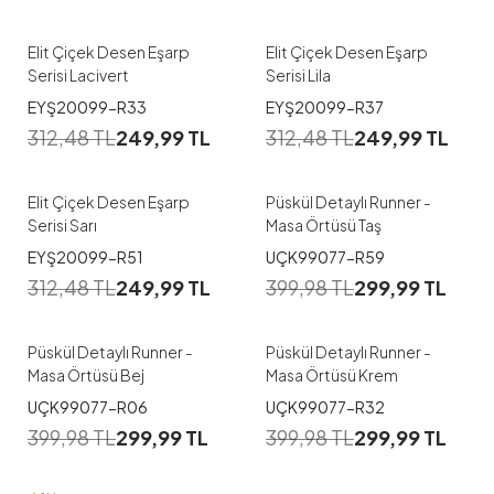
Elit Çiçek Desen Eşarp
Elit Çiçek Desen Eşarp
Serisi Lacivert
Serisi Lila
EYŞ20099-R33
EYŞ20099-R37
312,48
TL
249,99
TL
312,48
TL
249,99
TL
Elit Çiçek Desen Eşarp
Püskül Detaylı Runner -
Serisi Sarı
Masa Örtüsü Taş
EYŞ20099-R51
UÇK99077-R59
312,48
TL
249,99
TL
399,98
TL
299,99
TL
Püskül Detaylı Runner -
Püskül Detaylı Runner -
Masa Örtüsü Bej
Masa Örtüsü Krem
UÇK99077-R06
UÇK99077-R32
399,98
TL
299,99
TL
399,98
TL
299,99
TL